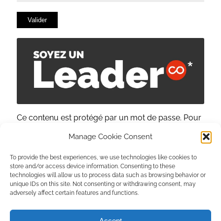
Ce contenu est protégé par un mot de passe. Pour
le voir, veuillez saisir votre mot de passe ci-
Manage Cookie Consent
dessous :
Mot de passe :
To provide the best experiences, we use technologies like cookies to
store and/or access device information. Consenting to these
technologies will allow us to process data such as browsing behavior or
unique IDs on this site. Not consenting or withdrawing consent, may
adversely affect certain features and functions.
Accept