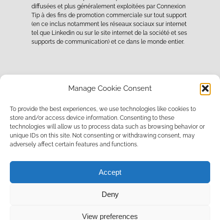
diffusées et plus généralement exploitées par Connexion
Tip à des fins de promotion commerciale sur tout support
(en ce inclus notamment les réseaux sociaux sur internet
tel que Linkedin ou sur le site internet de la société et ses
supports de communication) et ce dans le monde entier.
Manage Cookie Consent
To provide the best experiences, we use technologies like cookies to
store and/or access device information. Consenting to these
Partager cet article
technologies will allow us to process data such as browsing behavior or
unique IDs on this site. Not consenting or withdrawing consent, may
adversely affect certain features and functions.
Accept
Deny
© Copyright - Connexion TIP |
Création site
et
Maintenance
:
Limbus
View preferences